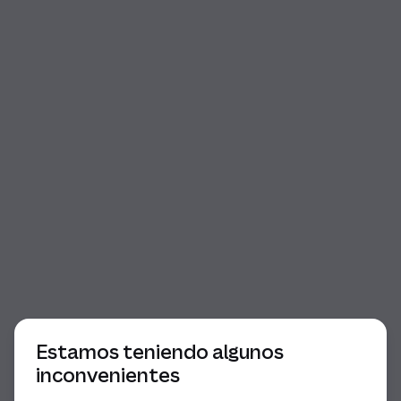
Comienzo del diálogo
Estamos teniendo algunos
inconvenientes